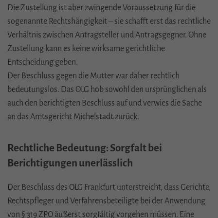
Die Zustellung ist aber zwingende Voraussetzung für die
consent_manager
(Datenschutz Cookie)
sogenannte Rechtshängigkeit – sie schafft erst das rechtliche
Speichert Ihre Cookie-Entscheidungen aus dieser
Cookie-Verwaltung.
Verhältnis zwischen Antragsteller und Antragsgegner. Ohne
Zustellung kann es keine wirksame gerichtliche
Laufzeit: 1 Jahr
Entscheidung geben.
Anbieter: Diese Website
Der Beschluss gegen die Mutter war daher rechtlich
Datenschutzerklärung
bedeutungslos. Das
OLG
hob sowohl den ursprünglichen als
auch den berichtigten Beschluss auf und verwies die Sache
Statistik
(1)
an das Amtsgericht Michelstadt zurück.
Statistik Cookies erfassen Informationen anonym. Diese
Informationen helfen uns zu verstehen, wie unsere
Besucher unsere Website nutzen.
Rechtliche Bedeutung: Sorgfalt bei
Berichtigungen unerlässlich
_ga
(Google Tag Manager)
Speichert für jeden Besucher der Website eine anonyme
Der Beschluss des
OLG
Frankfurt unterstreicht, dass Gerichte,
ID. Anhand der ID können Seitenaufrufe einem
Rechtspfleger und Verfahrensbeteiligte bei der Anwendung
Besucher zugeordnet werden.
von § 319
ZPO
äußerst sorgfältig vorgehen müssen. Eine
Laufzeit: 2 Jahre