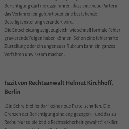
Berichtigung darf nie dazu führen, dass eine neue Partei in
Anbieter: Google
das Verfahren eingeführt oder eine bestehende
Datenschutzerklärung
Beteiligtenstellung verändert wird.
_gat
(Google Tag Manager)
Die Entscheidung zeigt zugleich, wie schnell formale Fehler
Verhindert, dass in zu schneller Folge Daten an den
gravierende Folgen haben können. Schon eine fehlerhafte
Analytics Server übertragen werden.
Zustellung oder ein ungenaues Rubrum kann ein ganzes
Laufzeit: 1 Tag
Verfahren unwirksam machen.
Anbieter: Google
Datenschutzerklärung
_gid
(Google Tag Manager)
Fazit von Rechtsanwalt Helmut Kirchhoff,
Speichert für jeden Besucher der Website eine anonyme
Berlin
ID. Anhand der ID können Seitenaufrufe einem
Besucher zugeordnet werden.
„Ein Schreibfehler darf keine neue Partei schaffen. Die
Laufzeit: 1 Tag
Grenzen der Berichtigung sind eng gezogen – und das zu
Anbieter: Google
Recht. Nur so bleibt die Rechtssicherheit gewahrt“, erklärt
Datenschutzerklärung