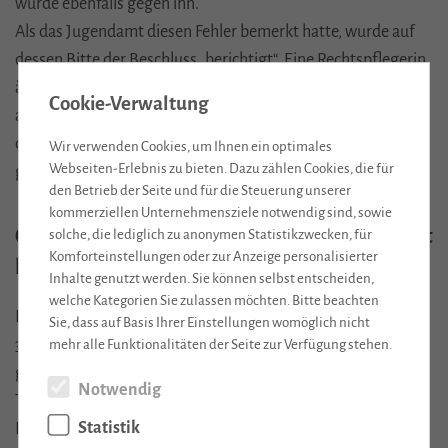
wurde ebenfalls gegen ihn.
Als das Jugendamt diesen Fehler bemerkt hatte, wurde auf
dessen Bitte der Beschluss „berichtigt“. Eine Rechtspflegerin
änderte dabei schlicht den Namen des Antragsgegners –
Cookie-Verwaltung
anstelle des Vaters stand nun die Mutter im Rubrum. Genau
das aber war nach Auffassung des
OLG
Frankfurt ein
Wir verwenden Cookies, um Ihnen ein optimales
Webseiten-Erlebnis zu bieten. Dazu zählen Cookies, die für
gravierender Rechtsfehler.
den Betrieb der Seite und für die Steuerung unserer
kommerziellen Unternehmensziele notwendig sind, sowie
OLG
Frankfurt: Eine neue Partei zu schaffen ist
solche, die lediglich zu anonymen Statistikzwecken, für
Komforteinstellungen oder zur Anzeige personalisierter
keine Berichtigung
Inhalte genutzt werden. Sie können selbst entscheiden,
welche Kategorien Sie zulassen möchten. Bitte beachten
Das Oberlandesgericht stellte klar: Eine Berichtigung nach §
Sie, dass auf Basis Ihrer Einstellungen womöglich nicht
319
ZPO
ist nur zulässig, wenn die Identität der Partei
mehr alle Funktionalitäten der Seite zur Verfügung stehen.
gewahrt bleibt. Eine bloße Namensverwechslung oder ein
Notwendig
Tippfehler darf korrigiert werden, nicht aber die
Statistik
Beteiligtenstellung selbst.