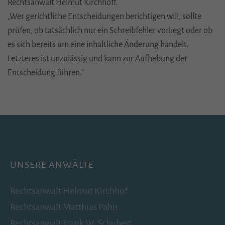
Rechtsanwalt Helmut Kirchhoff.
„Wer gerichtliche Entscheidungen berichtigen will, sollte
_gac_
(Google Tag Manager)
prüfen, ob tatsächlich nur ein Schreibfehler vorliegt oder ob
Wird verwendet um die Anforderungsrate
einzuschränken.
es sich bereits um eine inhaltliche Änderung handelt.
Letzteres ist unzulässig und kann zur Aufhebung der
Laufzeit: 90 Tage
Entscheidung führen.“
Anbieter: Google
Datenschutzerklärung
consentMode
(Google Tag Manager)
Speichert Einstellungen zur Einwilligung in die Nutzung
von Google Diensten im lokalen Speicher des Browsers
(Local Storage).
Laufzeit: unbegrenzt
UNSERE ANWÄLTE
Anbieter: Google
Rechtsanwalt
Helmut Kirchhof
Datenschutzerklärung
Rechtsanwalt
Matthias Pahn
Rechtsanwalt
Frank W. Schubert