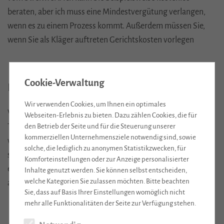
beraten, aber ich muss eine Mindestvergütung verlangen,
wenn es zu einem Prozess kommt. Außerdem müssen Sie,
wenn Sie als Kläger auftreten Gerichtskosten vorlegen
Cookie-Verwaltung
Hinweise zu Gebührenabreden
Wir verwenden Cookies, um Ihnen ein optimales
Wie können für meine außergerichtliche anwaltliche
Webseiten-Erlebnis zu bieten. Dazu zählen Cookies, die für
den Betrieb der Seite und für die Steuerung unserer
Tätigkeit ein Stundenhonorar oder einen Gesamtbetrag
kommerziellen Unternehmensziele notwendig sind, sowie
vereinbaren. Ein Vorgespräch über meine Vergütung ist
solche, die lediglich zu anonymen Statistikzwecken, für
sinnvoll, damit Sie keine unangenehme Überraschung
Komforteinstellungen oder zur Anzeige personalisierter
erleben. Ohne Abrede, werde ich entsprechend der
RVG
Inhalte genutzt werden. Sie können selbst entscheiden,
welche Kategorien Sie zulassen möchten. Bitte beachten
abrechnen.
Sie, dass auf Basis Ihrer Einstellungen womöglich nicht
mehr alle Funktionalitäten der Seite zur Verfügung stehen.