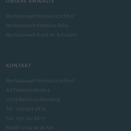
UNSERE ANWÄLTE
ID. Anhand der ID können Seitenaufrufe einem
Besucher zugeordnet werden.
Rechtsanwalt
Helmut Kirchhof
Laufzeit: 2 Jahre
Rechtsanwalt
Matthias Pahn
Anbieter: Google
Datenschutzerklärung
Rechtsanwalt
Frank W. Schubert
_gat
(Google Tag Manager)
Verhindert, dass in zu schneller Folge Daten an den
Analytics Server übertragen werden.
KONTAKT
Laufzeit: 1 Tag
Anbieter: Google
Rechtsanwalt Helmut Kirchhof
Datenschutzerklärung
Alt Friedrichsfelde 2
10315 Berlin-Lichtenberg
_gid
(Google Tag Manager)
Tel.:
030 522 48 12
Speichert für jeden Besucher der Website eine anonyme
ID. Anhand der ID können Seitenaufrufe einem
Fax: 030 522 48 13
Besucher zugeordnet werden.
Mobil:
0174 94 26 728
Laufzeit: 1 Tag